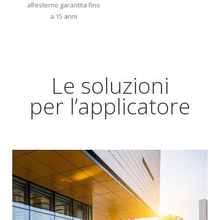
all’esterno garantita fino
ti
a 15 anni
Le soluzioni
per l’applicatore