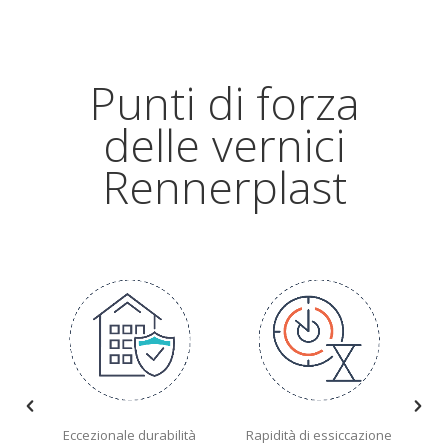
Punti di forza
delle vernici
Rennerplast
la
Eccezionale durabilità
Rapidità di essiccazione
A