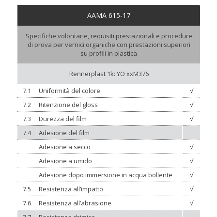
AAMA 615-17
Specifiche volontarie, requisiti prestazionali e procedure
di prova per vernici organiche con prestazioni superiori
su profili in plastica
Rennerplast 1k: YO xxM376
7.1
Uniformità del colore
√
7.2
Ritenzione del gloss
√
7.3
Durezza del film
√
7.4
Adesione del film
Adesione a secco
√
Adesione a umido
√
Adesione dopo immersione in acqua bollente
√
7.5
Resistenza all’impatto
√
7.6
Resistenza all’abrasione
√
7.7
Resistenza chimica