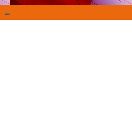
Renner Italia S.p.A. via Ronchi Inferiore, 34 – 40061 Minerbio (BO) Italia Tel +39 051
6618211 – Fax +39 051 6606312 –
info@renneritalia.com
Capitale sociale Euro 5.250.000 i.v. – Registro imprese BO C.F/P. Iva: 02433001209 –
R.E.A. 439235 – Codice meccanografico BO052481 |
Privacy Policy
|
Cookie Policy
Copyright © 2026 Renner Italia S.p.A.