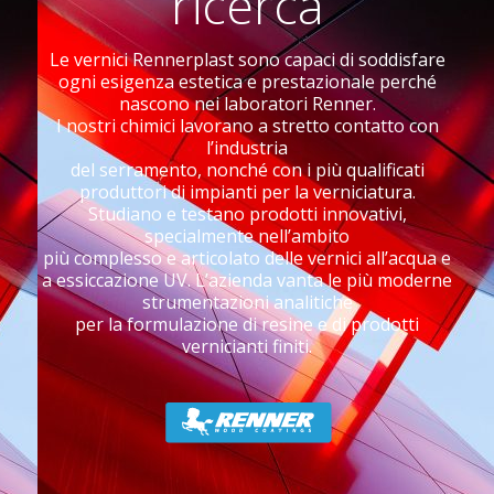
ricerca
Le vernici Rennerplast sono capaci di soddisfare
ogni esigenza estetica e prestazionale perché
nascono nei laboratori Renner.
I nostri chimici lavorano a stretto contatto con
l’industria
del serramento, nonché con i più qualificati
produttori di impianti per la verniciatura.
Studiano e testano prodotti innovativi,
specialmente nell’ambito
più complesso e articolato delle vernici all’acqua e
a essiccazione UV. L’azienda vanta le più moderne
strumentazioni analitiche
per la formulazione di resine e di prodotti
vernicianti finiti.