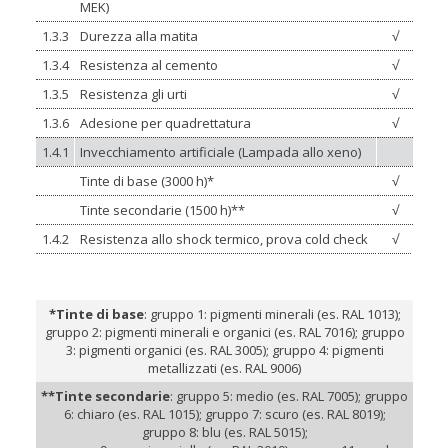
MEK)
1.3.3
Durezza alla matita
√
1.3.4
Resistenza al cemento
√
1.3.5
Resistenza gli urti
√
1.3.6
Adesione per quadrettatura
√
1.4.1
Invecchiamento artificiale (Lampada allo xeno)
Tinte di base (3000 h)*
√
Tinte secondarie (1500 h)**
√
1.4.2
Resistenza allo shock termico, prova cold check
√
*Tinte di base
: gruppo 1: pigmenti minerali (es. RAL 1013);
gruppo 2: pigmenti minerali e organici (es. RAL 7016); gruppo
3: pigmenti organici (es. RAL 3005); gruppo 4: pigmenti
metallizzati (es. RAL 9006)
**Tinte secondarie
: gruppo 5: medio (es. RAL 7005); gruppo
6: chiaro (es. RAL 1015); gruppo 7: scuro (es. RAL 8019);
gruppo 8: blu (es. RAL 5015);