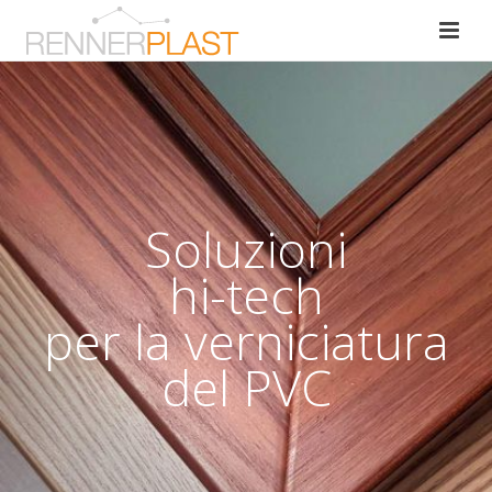
Soluzioni
hi-tech
per la verniciatura
del PVC