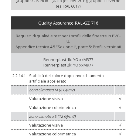
gruppo 9: arancio – giallo (es. RAL 2010); gruppo 11: verde
(es. RAL 6017)
Quality Assurance RAL-GZ 716
Requisiti di qualità e test per i profili delle finestre in PVC-
U:
Appendice tecnica 4.5 “Sezione I”, parte 5: Profili verniciati
Rennerplast 1k: YO xxM377
Rennerplast 2k: YO xxM977
2.2.14.1
Stabilità del colore dopo invecchiamento
artificiale accelerato
Zona climatica M (8 GJ/m2)
Valutazione visiva
√
Valutazione colorimetrica
√
Zona climatica S (12 GJ/m2)
Valutazione visiva
√
Valutazione colorimetrica
√