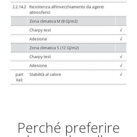
2.2.14.2
Resistenza all’invecchiamento da agenti
atmosferici
Zona climatica M (8 GJ/m2)
Charpy test
√
Adesione
√
Zona climatica S (12 GJ/m2)
Charpy test
√
Adesione
√
part
Stabilità al calore
√
IIa3
Perché preferire