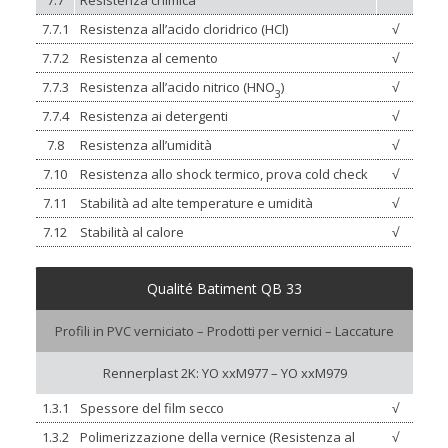
7.7.1
Resistenza all’acido cloridrico (HCl)
√
7.7.2
Resistenza al cemento
√
7.7.3
Resistenza all’acido nitrico (HNO
)
√
3
7.7.4
Resistenza ai detergenti
√
7.8
Resistenza all’umidità
√
7.10
Resistenza allo shock termico, prova cold check
√
7.11
Stabilità ad alte temperature e umidità
√
7.12
Stabilità al calore
√
Qualité Batiment QB 33
Profili in PVC verniciato – Prodotti per vernici – Laccature
Rennerplast 2K: YO xxM977 – YO xxM979
1.3.1
Spessore del film secco
√
1.3.2
Polimerizzazione della vernice (Resistenza al
√